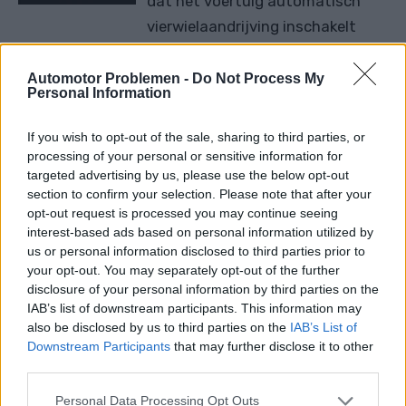
dat het voertuig automatisch
vierwielaandrijving inschakelt
wanneer het tractieverlies detecteert. De meeste
moderne voertuigen met vierwielaandrijving
Automotor Problemen -
Do Not Process My
Personal Information
gebruiken deze modus standaard. Het probleem
doet zich voor als het lampje brandt terwijl de
If you wish to opt-out of the sale, sharing to third parties, or
modus uit zou moeten zijn.
processing of your personal or sensitive information for
targeted advertising by us, please use the below opt-out
section to confirm your selection. Please note that after your
4 Wheel Drive High-
opt-out request is processed you may continue seeing
interest-based ads based on personal information utilized by
waarschuwingslampje
us or personal information disclosed to third parties prior to
your opt-out. You may separately opt-out of the further
Deze indicator waarschuwt de
disclosure of your personal information by third parties on the
bestuurder dat het voertuig in de
IAB’s list of downstream participants. This information may
modus "
HIGH
" staat met
also be disclosed by us to third parties on the
IAB’s List of
Downstream Participants
that may further disclose it to other
vierwielaandrijving. In het geval
third parties.
van oudere voertuigen met
vierwielaandrijving was dit de
Personal Data Processing Opt Outs