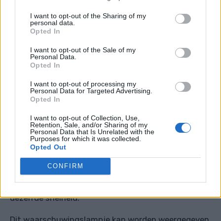
standaardinstelling onder normale
I want to opt-out of the Sharing of my
personal data.
rijomstandigheden - in dat geval voegden
Opted In
fabrikanten het waarschuwingslampje zelden toe
I want to opt-out of the Sale of my
aan andere richtingaanwijzers. De meeste moderne
Personal Data.
voertuigen met vierwielaandrijving werken met de
Opted In
standaard "
AUTO
"-modus en laten overschakelen
I want to opt-out of processing my
Personal Data for Targeted Advertising.
naar 4x4 High of 4x4 Low.
Opted In
De 4x4 High-modus is handig wanneer meer tractie
I want to opt-out of Collection, Use,
Retention, Sale, and/or Sharing of my
nodig is bij normale en hogere snelheden,
Personal Data that Is Unrelated with the
Purposes for which it was collected.
bijvoorbeeld op een besneeuwde weg, tijdens regen,
Opted Out
enz. Wanneer de modus actief is, zijn de voorste en
CONFIRM
achterste aandrijfassen mechanisch vergrendeld,
waardoor de voorste en achterwielen draaien met
dezelfde snelheid.
Dit waarschuwingslampje kan worden weergegeven