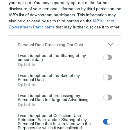
your opt-out. You may separately opt-out of the further
analyseren en de advertenties te personaliseren.
disclosure of your personal information by third parties on the
IAB’s list of downstream participants. This information may
Koekjes
also be disclosed by us to third parties on the
IAB’s List of
Downstream Participants
that may further disclose it to other
Cookies zijn kleine tekstbestanden die door een
third parties.
webserver worden aangemaakt, via een webbrowser
Personal Data Processing Opt Outs
worden afgeleverd en worden opgeslagen op het
I want to opt-out of the Sharing of my
apparaat waarmee u de website bezoekt. We
personal data.
Opted In
gebruiken cookies om uw voorkeuren bij te houden
(bijvoorbeeld de themamodus) en de activiteit op
I want to opt-out of the Sale of my
Personal Data.
de site te volgen.
Opted In
De meeste browsers accepteren cookies
I want to opt-out of processing my
Personal Data for Targeted Advertising.
automatisch. U kunt deze instelling in uw browser
Opted In
wijzigen en cookies niet langer accepteren.
I want to opt-out of Collection, Use,
Retention, Sale, and/or Sharing of my
Personal Data that Is Unrelated with the
Diensten van derden
Purposes for which it was collected.