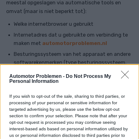
meestal opgeslagen via automatische tools en
omvat (maar is niet beperkt tot):
Welke internetbrowser u gebruikt
Internetadres dat u gebruikte om verbinding te
maken met
automotorproblemen.nl
Besturingssysteem van het apparaat en andere
softwarekenmerken (type besturingssysteem,
enz.)
Automotor Problemen -
Do Not Process My
Personal Information
Uw IP-adres
Paginaweergaven Verwijzings-URL's
If you wish to opt-out of the sale, sharing to third parties, or
processing of your personal or sensitive information for
Advertentie-ID's
targeted advertising by us, please use the below opt-out
section to confirm your selection. Please note that after your
We gebruiken deze informatie om de
opt-out request is processed you may continue seeing
gebruikerservaring te verbeteren, de juiste versie
interest-based ads based on personal information utilized by
van de website weer te geven, het verkeer te
us or personal information disclosed to third parties prior to