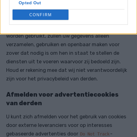
Opted Out
De
automotorproblemen.nl
kan links bevatten naar
CONFIRM
andere websites die geen eigendom zijn van
MILOMEDIA. Diensten van derden die door ons
worden gebruikt, zullen uw gegevens alleen
verzamelen, gebruiken en openbaar maken voor
zover dat nodig is om hen in staat te stellen de
diensten uit te voeren waarvoor zij bedoeld zijn.
Houd er rekening mee dat wij niet verantwoordelijk
zijn voor het privacybeleid van derden.
Afmelden voor advertentiecookies
van derden
U kunt zich afmelden voor het gebruik van cookies
door externe leveranciers voor op interesses
gebaseerde advertenties door
-
Do Not Track