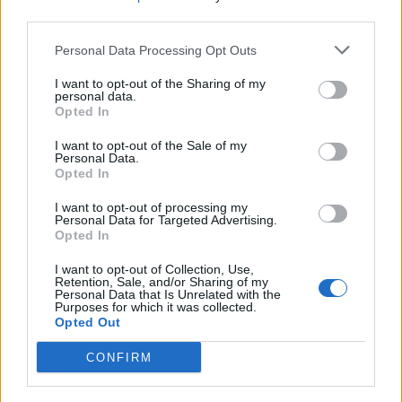
third parties.
Personal Data Processing Opt Outs
I want to opt-out of the Sharing of my
25. 06. 2023
personal data.
Opted In
Luchtgekoelde motor: wat zijn
de voor- en nadelen?
I want to opt-out of the Sale of my
Personal Data.
Opted In
Een luchtgekoelde motor is een
I want to opt-out of processing my
verbrandingsmotor waarbij de koeling en het
Personal Data for Targeted Advertising.
Opted In
behoud van een optimale motortemperatuur wordt
verzekerd door middel van stromende lucht.
I want to opt-out of Collection, Use,
Retention, Sale, and/or Sharing of my
Personal Data that Is Unrelated with the
Purposes for which it was collected.
LEES VERDER
Opted Out
CONFIRM