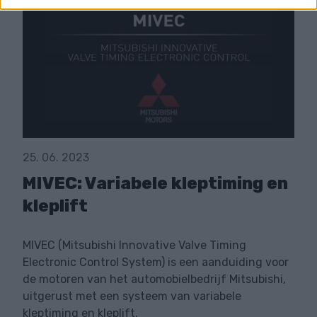
25. 06. 2023
MIVEC: Variabele kleptiming en
kleplift
MIVEC (Mitsubishi Innovative Valve Timing
Electronic Control System) is een aanduiding voor
de motoren van het automobielbedrijf Mitsubishi,
uitgerust met een systeem van variabele
kleptiming en kleplift.