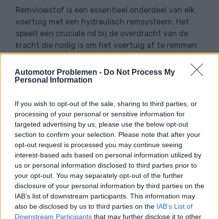
Remvloeistof is een essentieel onderdeel van elk
voertuig met een hydraulisch remsysteem. Het
speelt een cruciale rol bij de overdracht van de
kracht die nodig is om het voertuig af te remmen
of tot stilstand te brengen. Een verkeerde keuze
of verwaarlozing van het onderhoud kan de
Automotor Problemen -
Do Not Process My
rijveiligheid aanzienlijk in gevaar brengen.
Personal Information
If you wish to opt-out of the sale, sharing to third parties, or
LEES VERDER
processing of your personal or sensitive information for
targeted advertising by us, please use the below opt-out
section to confirm your selection. Please note that after your
opt-out request is processed you may continue seeing
interest-based ads based on personal information utilized by
us or personal information disclosed to third parties prior to
your opt-out. You may separately opt-out of the further
disclosure of your personal information by third parties on the
IAB’s list of downstream participants. This information may
also be disclosed by us to third parties on the
IAB’s List of
Downstream Participants
that may further disclose it to other