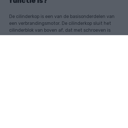
functie is?
De cilinderkop is een van de basisonderdelen van
een verbrandingsmotor. De cilinderkop sluit het
cilinderblok van boven af, dat met schroeven is
bevestigd.
LEES VERDER