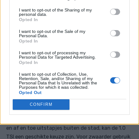
2019 met een kilometrage van 30.000 km noemt
I want to opt-out of the Sharing of my
zorgen over de duurzaamheid van de koppeling,
personal data.
Opted In
vooral bij het optrekken in heuvelachtig terrein
met een volledig geladen voertuig. Hij raadt aan
I want to opt-out of the Sale of my
Personal Data.
om een hill-start assistent te overwegen.
Opted In
Deze ervaringen wijzen erop dat de motor 1.0 TSI
I want to opt-out of processing my
Personal Data for Targeted Advertising.
een goed vermogen en zuinigheid biedt, maar dat er
Opted In
bij intensieve belasting bepaalde zorgen kunnen
I want to opt-out of Collection, Use,
rijzen over de lange-termijn betrouwbaarheid.
Retention, Sale, and/or Sharing of my
Personal Data that Is Unrelated with the
Purposes for which it was collected.
Opted Out
Conclusie: Is de 1.0 TSI geschikt
voor u?
CONFIRM
Als je op zoek bent naar een motor voor stadsritten
en af en toe uitstapjes buiten de stad, kan de 1.0
TSI een geschikte keuze zijn. Voor zwaarder gebruik