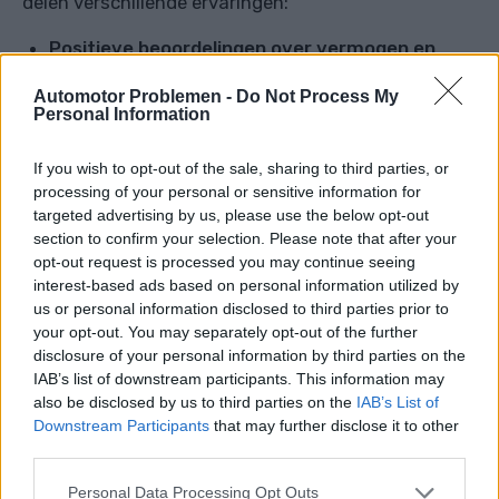
delen verschillende ervaringen:
Positieve beoordelingen over vermogen en
verbruik
: Een gebruiker op het forum Honest
Automotor Problemen -
Do Not Process My
John meldt dat zijn SEAT Ibiza 1.0 TSI (115 pk)
Personal Information
een verbruik heeft van ongeveer 5,1 l/100 km. Hij
waardeert de dynamiek van de motor en de
If you wish to opt-out of the sale, sharing to third parties, or
processing of your personal or sensitive information for
soepelheid van schakelen.
targeted advertising by us, please use the below opt-out
Zorgen over lange-termijn betrouwbaarheid
:
section to confirm your selection. Please note that after your
opt-out request is processed you may continue seeing
Op het officiële forum van fabrikant Škoda Auto
interest-based ads based on personal information utilized by
uiten sommige discussianten twijfels over de
us or personal information disclosed to third parties prior to
levensduur van de driecilindermotoren 1.0 TSI
your opt-out. You may separately opt-out of the further
disclosure of your personal information by third parties on the
vergeleken met oudere viercilindermotoren. Ze
IAB’s list of downstream participants. This information may
raden aan om goed na te denken bij de keuze van
also be disclosed by us to third parties on the
IAB’s List of
een voertuig.
Downstream Participants
that may further disclose it to other
third parties.
Ervaringen met het model Škoda Rapid
: Een
eigenaar van een Škoda Rapid 1.0 TSI (81 kW) uit
Personal Data Processing Opt Outs