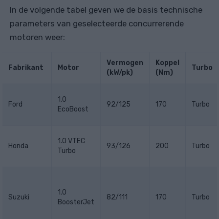
In de volgende tabel geven we de basis technische
parameters van geselecteerde concurrerende
motoren weer:
Vermogen
Koppel
Fabrikant
Motor
Turbo
(kW/pk)
(Nm)
1.0
Ford
92/125
170
Turbo
EcoBoost
1.0 VTEC
Honda
93/126
200
Turbo
Turbo
1.0
Suzuki
82/111
170
Turbo
BoosterJet