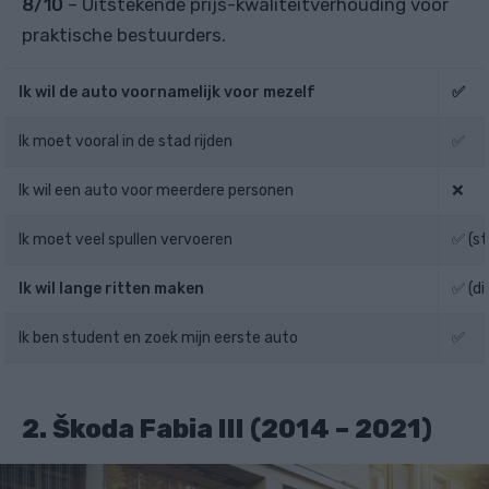
8/10
– Uitstekende prijs-kwaliteitverhouding voor
praktische bestuurders.
Ik wil de auto voornamelijk voor mezelf
✅
Ik moet vooral in de stad rijden
✅
Ik wil een auto voor meerdere personen
❌
Ik moet veel spullen vervoeren
✅ (s
Ik wil lange ritten maken
✅ (di
Ik ben student en zoek mijn eerste auto
✅
2. Škoda Fabia III (2014 – 2021)