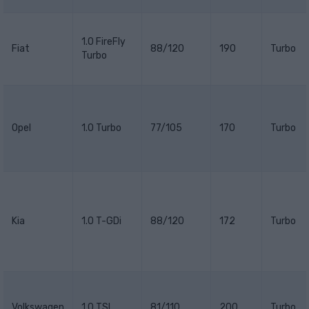
1.0 FireFly
Fiat
88/120
190
Turbo
Turbo
Opel
1.0 Turbo
77/105
170
Turbo
Kia
1.0 T-GDi
88/120
172
Turbo
Volkswagen
1.0 TSI
81/110
200
Turbo