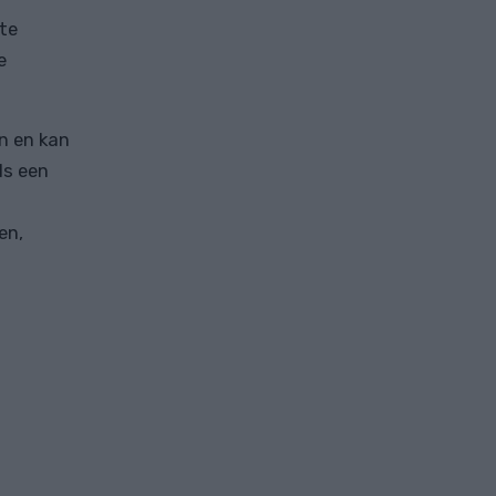
 te
e
n en kan
ls een
en,