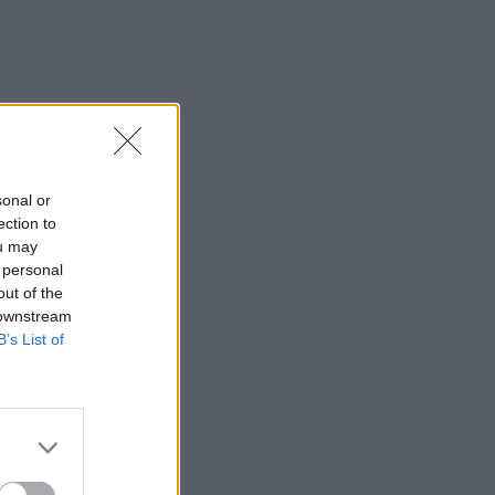
sonal or
ection to
ou may
 personal
out of the
 downstream
B’s List of