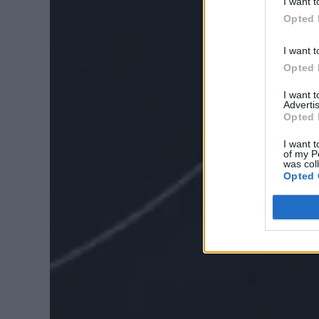
I want t
Opted 
I want t
Opted 
I want 
Advertis
Opted 
I want t
of my P
was col
Opted 