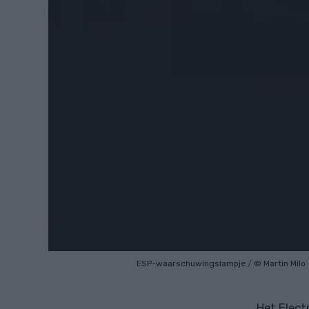
ESP-waarschuwingslampje
/
© Martin Milo
Het Elect