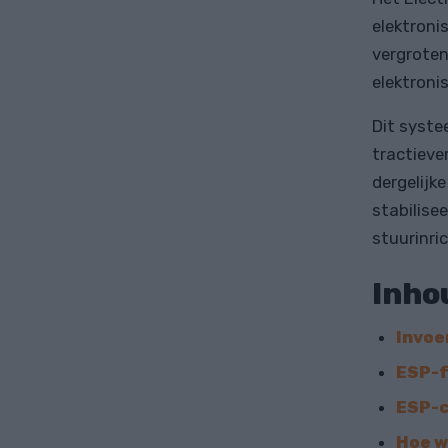
elektroni
vergroten
elektroni
Dit syste
tractieve
dergelijk
stabilise
stuurinri
Inho
Invoe
ESP-f
ESP-
Hoe w