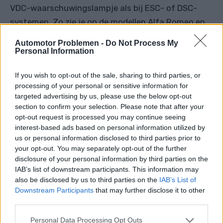
VDC-waarschuwingslampje als bij ESC- of DSC-
systemen. Zo zie je op de modellen Alfa Romeo en
BMW een driehoek en een uitroepteken, ook al
Automotor Problemen -
Do Not Process My
gebruikt BMW een DSC-systeem in plaats van een
Personal Information
VDC. Het punt is dat het VDC-systeem in wezen
If you wish to opt-out of the sale, sharing to third parties, or
identiek is aan andere elektronische
processing of your personal or sensitive information for
stabilisatiesystemen. Het verschil zit alleen in de
targeted advertising by us, please use the below opt-out
naam.
section to confirm your selection. Please note that after your
opt-out request is processed you may continue seeing
VERWANT BERICHT
interest-based ads based on personal information utilized by
us or personal information disclosed to third parties prior to
your opt-out. You may separately opt-out of the further
ESC-waarschuwingslampje: wat
disclosure of your personal information by third parties on the
betekent het en waarom brandt
IAB’s list of downstream participants. This information may
het?
also be disclosed by us to third parties on the
IAB’s List of
Downstream Participants
that may further disclose it to other
third parties.
VDC UIT waarschuwingslampjes
Personal Data Processing Opt Outs