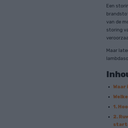
Een stori
brandstof
van de mo
storing v
veroorzaa
Maar late
lambdason
Inho
Waar 
Welke
1. Ho
2. Ru
start