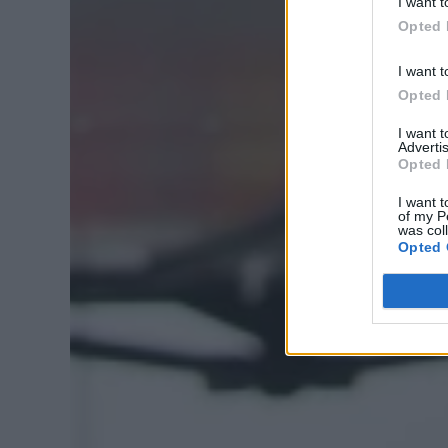
I want t
Opted 
I want t
Opted 
I want 
Advertis
Opted 
I want t
of my P
was col
Opted 