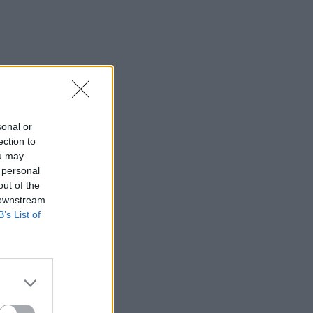
sonal or
ection to
ou may
 personal
out of the
 downstream
B’s List of