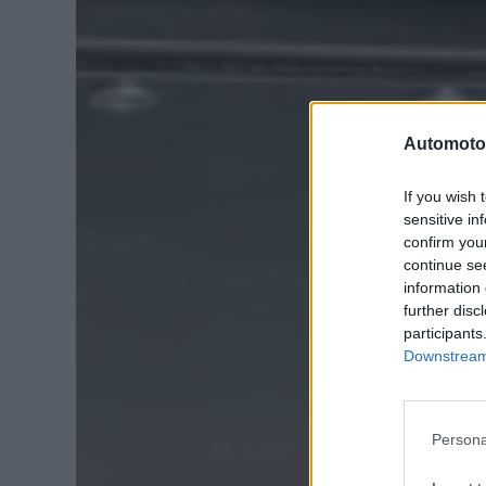
Automoto
If you wish 
sensitive in
confirm you
continue se
information 
further disc
participants
Downstream 
Persona