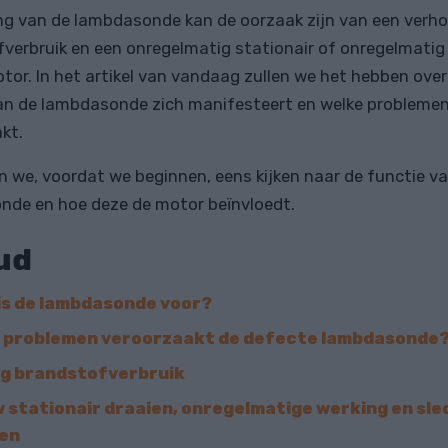
ng van de lambdasonde kan de oorzaak zijn van een verh
verbruik en een onregelmatig stationair of onregelmatig
tor. In het artikel van vandaag zullen we het hebben ove
an de lambdasonde zich manifesteert en welke problemen
kt.
n we, voordat we beginnen, eens kijken naar de functie v
de en hoe deze de motor beïnvloedt.
ud
is de lambdasonde voor?
 problemen veroorzaakt de defecte lambdasonde
og brandstofverbruik
w stationair draaien, onregelmatige werking en sle
en