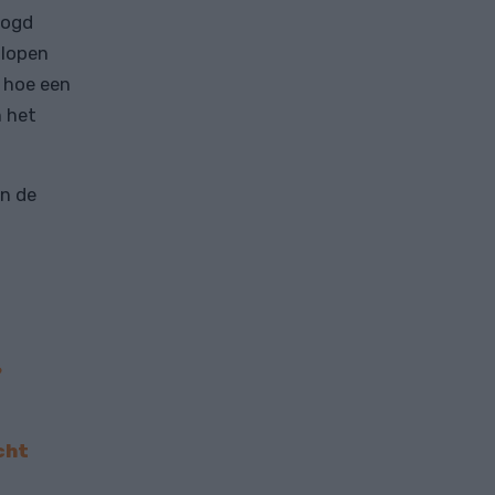
oogd
 lopen
r hoe een
 het
an de
?
cht