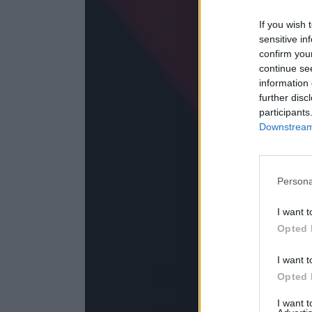
If you wish 
sensitive in
confirm you
continue se
information 
further disc
participants
Downstream 
Persona
I want t
Opted 
I want t
Opted 
I want 