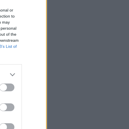
sonal or
ection to
ou may
 personal
out of the
 downstream
B’s List of