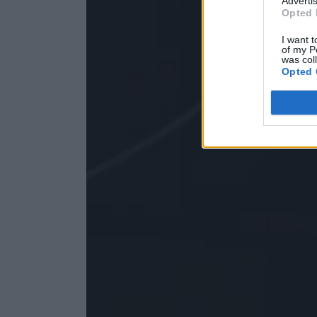
Advertis
Opted 
I want t
of my P
was col
Opted 