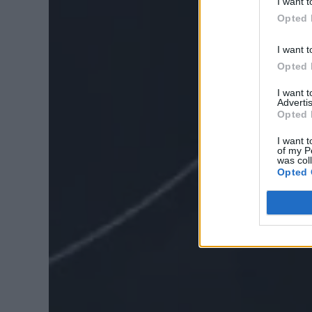
I want t
Opted 
I want t
Opted 
I want 
Advertis
Opted 
I want t
of my P
was col
Opted 