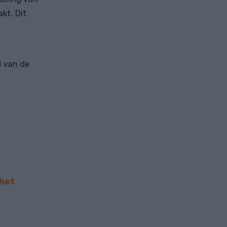
kt. Dit
d van de
 het