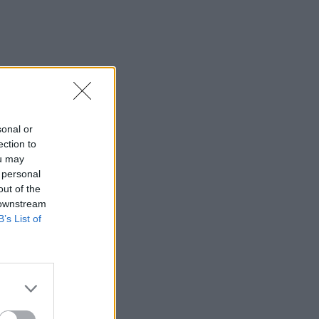
sonal or
ection to
ou may
 personal
out of the
 downstream
B’s List of