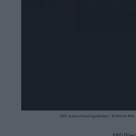
EBD-waarschuwingslampje
/
© Martin Milo
EBD (Elec