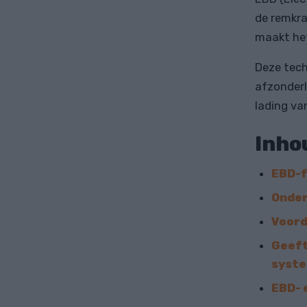
de remkra
maakt het
Deze tech
afzonderl
lading va
Inho
EBD-f
Onder
Voord
Geeft
syste
EBD- 