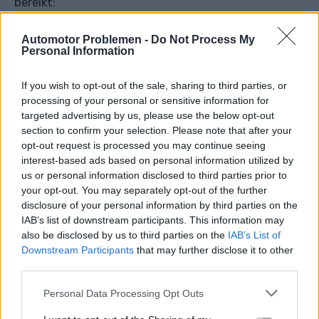
bereikt:
mechanisch gestuurde nokkenas
Automotor Problemen -
Do Not Process My
Personal Information
hydraulische nokkenasverplaatsers
hydraulische klepbediening
If you wish to opt-out of the sale, sharing to third parties, or
processing of your personal or sensitive information for
elektromagnetisch gestuurde kleppen
targeted advertising by us, please use the below opt-out
section to confirm your selection. Please note that after your
Aanduiding van motoren met
opt-out request is processed you may continue seeing
interest-based ads based on personal information utilized by
variabele kleptiming:
us or personal information disclosed to third parties prior to
your opt-out. You may separately opt-out of the further
Naast verschillende technologieën gebruiken
disclosure of your personal information by third parties on the
autobedrijven ook verschillende aanduidingen voor
IAB’s list of downstream participants. This information may
also be disclosed by us to third parties on the
IAB’s List of
hun motoren, die zijn uitgerust met variabele
Downstream Participants
that may further disclose it to other
timing. Hier zijn enkele voorbeelden:
third parties.
AVCS (Subaru)
Personal Data Processing Opt Outs