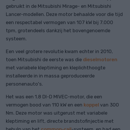
gebruikt in de Mitsubishi Mirage- en Mitsubishi
Lancer-modellen. Deze motor behaalde voor die tijd
een respectabel vermogen van 107 kW bij 7.000
tpm, grotendeels dankzij het bovengenoemde
systeem.
Een veel grotere revolutie kwam echter in 2010,
toen Mitsubishi de eerste was die
dieselmotoren
met variabele kleptiming en kleplichthoogte
installeerde in in massa geproduceerde
personenauto's.
Het was een 1.8 DI-D MIVEC-motor, die een
vermogen bood van 110 kW en een
koppel
van 300
Nm. Deze motor was uitgerust met variabele
kleptiming en lift, directe brandstofinjectie met
behulp van het
common-rail
-systeem, en had een