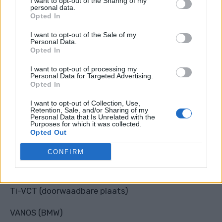
I want to opt-out of the Sharing of my
AVLS (
Subaru
)
personal data.
Opted In
CVTCS (Nissan, Infiniti)
I want to opt-out of the Sale of my
Personal Data.
CVVT (Alfa Romeo, Citroën,
Hyundai
, Kia, Peugeot,
Opted In
Renault, Volvo)
I want to opt-out of processing my
Personal Data for Targeted Advertising.
DCVCP (Algemene motoren)
Opted In
MIVEC (Mitsubishi)
I want to opt-out of Collection, Use,
Retention, Sale, and/or Sharing of my
Personal Data that Is Unrelated with the
Purposes for which it was collected.
MultiAir (Fiat)
Opted Out
N-VCT (Nissan)
CONFIRM
S-VT (
Mazda
)
Ti-VCT (doorwaadbare plaats)
VANOS (BMW)