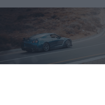
Nissan GT-R
/
Stephan Louis
licentie:
Pexels license
De Nissan GT-R is een high-performance
sportwagen geproduceerd door de Japanse
autofabrikant Nissan. Hij werd voor het eerst
geïntroduceerd in 2007 en verwierf al snel