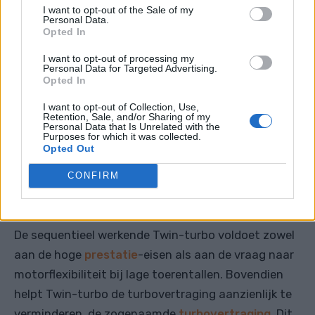
I want to opt-out of the Sale of my
turbo's zijn minder efficiënt bij lage toerentallen,
Personal Data.
Opted In
wat resulteert in een lagere inlaatspruitstukdruk.
Omgekeerd draaien kleinere turbochargers sneller bij
I want to opt-out of processing my
Personal Data for Targeted Advertising.
een lager toerental, maar kunnen ze niet genoeg
Opted In
perslucht leveren bij een hoger toerental.
I want to opt-out of Collection, Use,
Retention, Sale, and/or Sharing of my
Personal Data that Is Unrelated with the
VERWANT BERICHT
Purposes for which it was collected.
Opted Out
Turbo Lag: wat is het en hoe kan
CONFIRM
het worden verminderd?
De sequentieel werkende Twin-turbo voldoet zowel
aan de hoge
prestatie
-eisen als aan de vraag naar
motorflexibiliteit bij lage toerentallen. Bovendien
helpt Twin-turbo de turbovertraging aanzienlijk te
verminderen, de zogenaamde
turbovertraging
. Dit