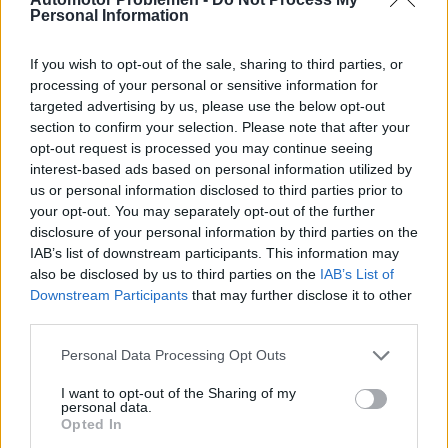
Personal Information
turbo:
If you wish to opt-out of the sale, sharing to third parties, or
In de vaker gebruikte sequentiële configuratie is de
processing of your personal or sensitive information for
ene turbocompressor klein en de andere groter. De
targeted advertising by us, please use the below opt-out
section to confirm your selection. Please note that after your
kleinere turbocompressor werkt bij lage snelheden
opt-out request is processed you may continue seeing
en draait op gemiddelde en hogere vooraf bepaalde
interest-based ads based on personal information utilized by
motortoerentallen. Alleen de grote
us or personal information disclosed to third parties prior to
your opt-out. You may separately opt-out of the further
turbocompressor werkt alleen.
disclosure of your personal information by third parties on the
IAB’s list of downstream participants. This information may
Met deze configuratie kunnen de
also be disclosed by us to third parties on the
IAB’s List of
turbocompressoren ook zo werken dat de kleinere
Downstream Participants
that may further disclose it to other
turbocompressor in het hele
toerenspectrum
third parties.
werkt en de grotere er alleen bij hoge toeren op
Personal Data Processing Opt Outs
wordt aangesloten.
I want to opt-out of the Sharing of my
personal data.
De reden waarom twee turbo's van verschillende
Opted In
grootte worden gebruikt, is heel eenvoudig. Grote