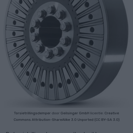
Torsietrillingsdemper
door
Geilsinger GmbH
licentie:
Creative
Commons
Attribution-ShareAlike 3.0 Unported (CC BY-SA 3.0)