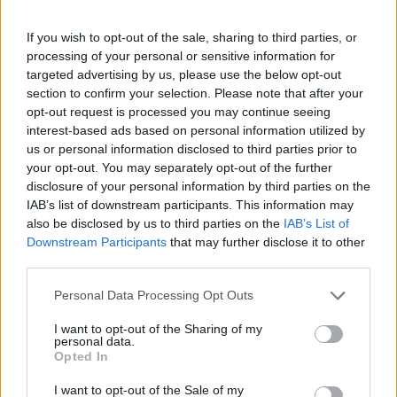
zijn afhankelijk van het volgende
If you wish to opt-out of the sale, sharing to third parties, or
De krukas moet bestand zijn tegen
processing of your personal or sensitive information for
verschillende krachten
targeted advertising by us, please use the below opt-out
Waar is een krukas van gemaakt?
section to confirm your selection. Please note that after your
opt-out request is processed you may continue seeing
interest-based ads based on personal information utilized by
Krukas: hoe werkt het?
us or personal information disclosed to third parties prior to
your opt-out. You may separately opt-out of the further
De krukas bestaat uit korte cilindrische pennen die
disclosure of your personal information by third parties on the
IAB’s list of downstream participants. This information may
door armen met elkaar zijn verbonden. De pennen
also be disclosed by us to third parties on the
IAB’s List of
op de draaias van de as worden
krukpennen
Downstream Participants
that may further disclose it to other
genoemd en verbinden de krukas met de
drijfstang
third parties.
voor elke cilinder.
Personal Data Processing Opt Outs
I want to opt-out of the Sharing of my
personal data.
VERWANT BERICHT
Opted In
Drijfstang: wat is zijn functie?
I want to opt-out of the Sale of my