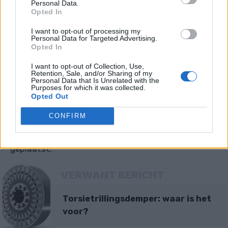
Personal Data.
Opted In
I want to opt-out of processing my
De krukas is verbonden met het vliegwiel en
Personal Data for Targeted Advertising.
Opted In
compenseert zo de onregelmatige werking van de
zuigermotor. Er kan echter ook een
I want to opt-out of Collection, Use,
Retention, Sale, and/or Sharing of my
torsietrillingsdemper
op de krukas worden
Personal Data that Is Unrelated with the
Purposes for which it was collected.
aangesloten, die torsietrillingen vermindert en
Opted Out
daarmee de belasting van de lagers en het
CONFIRM
krukmechanisme. De torsietrillingsdemper wordt
aan de andere kant van de krukas dan het vliegwiel
geplaatst.
VERWANT BERICHT
Torsietrillingsdemper: waar is het
voor?