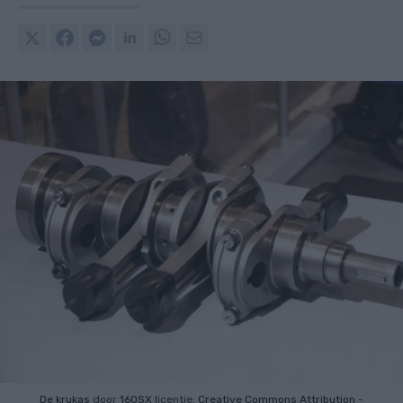
De krukas
door
160SX
licentie:
Creative Commons
Attribution -