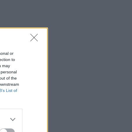
sonal or
ection to
ou may
 personal
out of the
 downstream
B’s List of