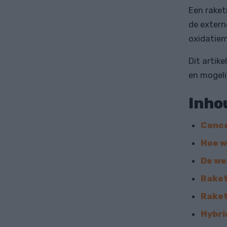
Een raket
de extern
oxidatiemi
Dit artik
en mogeli
Inho
Conce
Hoe w
De we
Raket
Raket
Hybri