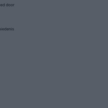
oed door
hiedenis