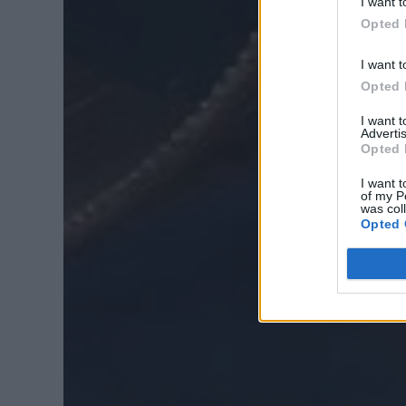
I want t
Opted 
I want t
Opted 
I want 
Advertis
Opted 
I want t
of my P
was col
Opted 