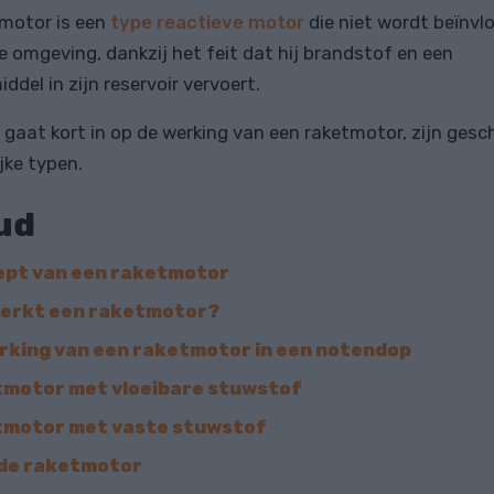
motor is een
type reactieve motor
die niet wordt beïnvl
e omgeving, dankzij het feit dat hij brandstof en een
ddel in zijn reservoir vervoert.
el gaat kort in op de werking van een raketmotor, zijn gesc
jke typen.
ud
pt van een raketmotor
erkt een raketmotor?
rking van een raketmotor in een notendop
motor met vloeibare stuwstof
motor met vaste stuwstof
de raketmotor