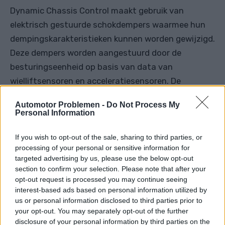
Dynamic Chassis Control maakt gebruik van
elektrisch gestuurde schokdempers waarmee hun
dempingskarakteristieken kunnen worden gewijzigd.
Deze dempers worden aangestuurd door de
besturingseenheid op basis van data van
wielliftsensoren en acceleratiesensoren. De
stijfheid van de DCC-schokdempers wordt
Automotor Problemen -
Do Not Process My
aangepast door een elektromagnetische klep die de
Personal Information
oliestroom regelt en zo de chassiskarakteristieken
beïnvloedt.
If you wish to opt-out of the sale, sharing to third parties, or
processing of your personal or sensitive information for
De DCC kan zijn instellingen automatisch wijzigen.
targeted advertising by us, please use the below opt-out
section to confirm your selection. Please note that after your
Het systeem kan snel schokken evalueren die
opt-out request is processed you may continue seeing
worden veroorzaakt door stuiterende wielen
interest-based ads based on personal information utilized by
wanneer er onvoldoende vering is en automatisch
us or personal information disclosed to third parties prior to
your opt-out. You may separately opt-out of the further
het dempingseffect aanpassen zodat de wielen niet
disclosure of your personal information by third parties on the