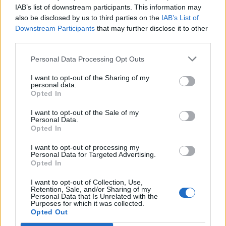
stuiteren.
IAB’s list of downstream participants. This information may
also be disclosed by us to third parties on the
IAB’s List of
Dynamic Chassis Control is ook in staat om de
Downstream Participants
that may further disclose it to other
third parties.
eigenschappen van de schokdempers aan te
passen, zelfs bij hard remmen of bij het rijden over
Personal Data Processing Opt Outs
een oneffen ondergrond, wanneer er sprake zou zijn
I want to opt-out of the Sharing of my
van extreme vering (stoten tegen de
personal data.
Opted In
schokdempers) en dus lawaai in de cabine.
I want to opt-out of the Sale of my
Personal Data.
Dynamische chassiscontrole
Opted In
instellen:
I want to opt-out of processing my
Personal Data for Targeted Advertising.
De bestuurder selecteert de gewenste
Opted In
chassisinstelling door simpelweg op een knop te
I want to opt-out of Collection, Use,
Retention, Sale, and/or Sharing of my
drukken - de auto zal vervolgens de nodige
Personal Data that Is Unrelated with the
Purposes for which it was collected.
wijzigingen in de instellingen aanbrengen. Elk van
Opted Out
deze drie instellingen (SPORT, COMFORT, NORMAL)