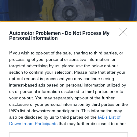
Automotor Problemen -
Do Not Process My
Personal Information
If you wish to opt-out of the sale, sharing to third parties, or
Remmen
door
Edgy01
licentie:
Creative Commons
CC0 1.0
processing of your personal or sensitive information for
Universal (CC0 1.0)
targeted advertising by us, please use the below opt-out
section to confirm your selection. Please note that after your
Een remsysteem is een essentieel onderdeel van elk
opt-out request is processed you may continue seeing
voertuig. Het is verantwoordelijk voor het vertragen
interest-based ads based on personal information utilized by
us or personal information disclosed to third parties prior to
of stoppen van een rijdend voertuig. Het
your opt-out. You may separately opt-out of the further
remsysteem bestaat uit verschillende onderdelen
disclosure of your personal information by third parties on the
die samenwerken om de nodige kracht te creëren
IAB’s list of downstream participants. This information may
also be disclosed by us to third parties on the
IAB’s List of
om het voertuig tot stilstand te brengen.
Downstream Participants
that may further disclose it to other
third parties.
Dit artikel belicht het remsysteem, definieert de