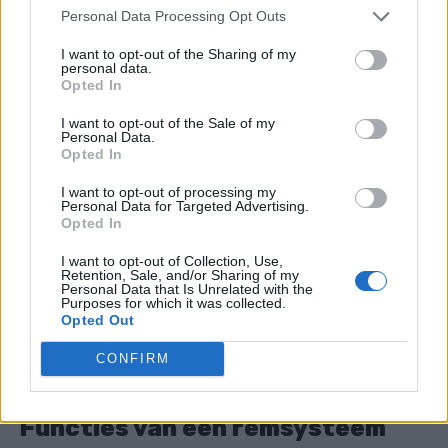
functies ervan en hoe het werkt.
Personal Data Processing Opt Outs
I want to opt-out of the Sharing of my
Inhoud
personal data.
Opted In
Functies van een remsysteem
I want to opt-out of the Sale of my
Personal Data.
Hoe een remsysteem werkt
Opted In
Remsysteem en zijn belangrijkste
I want to opt-out of processing my
componenten
Personal Data for Targeted Advertising.
Opted In
Soorten remsystemen
I want to opt-out of Collection, Use,
Retention, Sale, and/or Sharing of my
Remsystemen met enkel circuit en dubbel
Personal Data that Is Unrelated with the
circuit
Purposes for which it was collected.
Opted Out
Soorten remmen
CONFIRM
Conclusie
Functies van een remsysteem