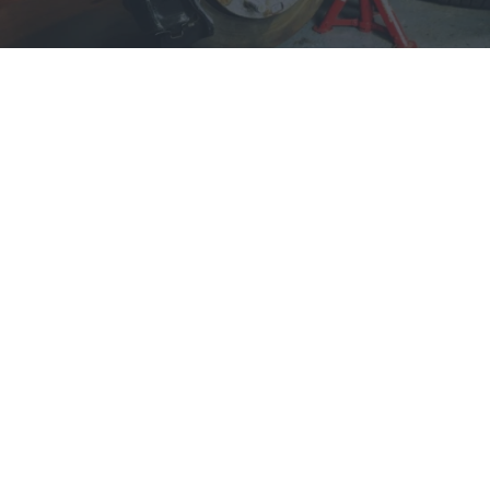
Schijfremmen
door
natura_photos
licentie:
Pixabay license
In het artikel van vandaag zullen we onderzoeken
hoe verschillende storingen van het
remsysteem
zich manifesteren en hoe ze kunnen worden
geëlimineerd. Het remsysteem is qua veiligheid het
belangrijkste onderdeel van de auto.
Dit systeem heeft een beslissende invloed op de
rijveiligheid, aangezien het dient om de auto te
stoppen, af te remmen of te beveiligen terwijl de
auto geparkeerd staat.