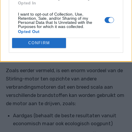
Opted In
I want to opt-out of Collection, Use,
Retention, Sale, and/or Sharing of my
Personal Data that Is Unrelated with the
Purposes for which it was collected.
Opted Out
CONFIRM
Stirlingmotor draait
door
Paul U. Ehmer
licentie:
Creative Commons
Attribution-ShareAlike 4.0 International (CC BY-SA 4.0)
Zoals eerder vermeld, is een enorm voordeel van de
Stirling-motor ten opzichte van andere
verbrandingsmotoren dat een breed scala aan
verschillende brandstoffen kan worden gebruikt om
de motor aan te drijven, zoals:
Aardgas (behaalt de beste resultaten vanuit
economisch maar ook ecologisch oogpunt)