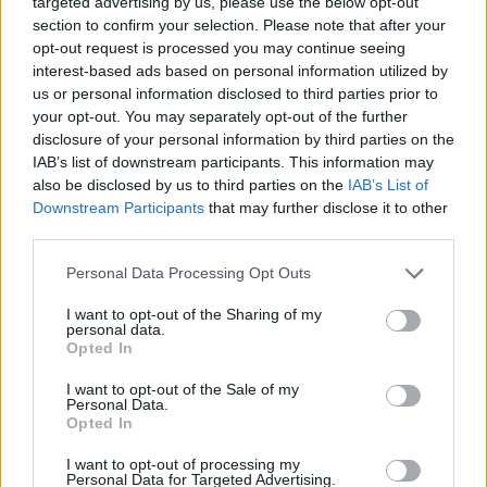
targeted advertising by us, please use the below opt-out
section to confirm your selection. Please note that after your
waardoor Stirling-motoren een milieuvriendelijke
opt-out request is processed you may continue seeing
oplossing zijn. Door de afwezigheid van olie in de
interest-based ads based on personal information utilized by
brandstof komen er minder schadelijke stoffen
us or personal information disclosed to third parties prior to
in de lucht.
your opt-out. You may separately opt-out of the further
disclosure of your personal information by third parties on the
Stille werking
: Stirlingmotoren werken met
IAB’s list of downstream participants. This information may
minimaal geluid en trillingen omdat er geen
also be disclosed by us to third parties on the
IAB’s List of
Downstream Participants
that may further disclose it to other
interne verbranding is en er geen snelle afvoer
third parties.
van uitlaatgassen is.
Personal Data Processing Opt Outs
Brandstoffen voor de Stirlingmotor
I want to opt-out of the Sharing of my
personal data.
Opted In
I want to opt-out of the Sale of my
Personal Data.
Opted In
I want to opt-out of processing my
Personal Data for Targeted Advertising.