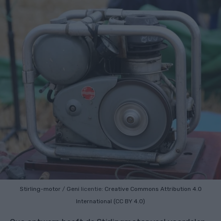
Stirling-motor
/
Geni
licentie:
Creative Commons
Attribution 4.0
International (CC BY 4.0)