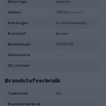
Motor type
Lijnmotor
Volume
1780 cm³
(1.8 liter)
Overdragen
4-speed handleiding
Brandstof
Benzine
Bandenmaat
165/80 R15
Emissienorm
-
CO₂-uitstoot
-
Brandstofverbruik
Tankinhoud
45 l
Brandstofverbruik