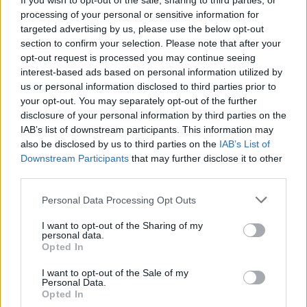
If you wish to opt-out of the sale, sharing to third parties, or
processing of your personal or sensitive information for
targeted advertising by us, please use the below opt-out
Motor en transmissie
section to confirm your selection. Please note that after your
opt-out request is processed you may continue seeing
interest-based ads based on personal information utilized by
Motorpositie
Voorkant, lengterichting
us or personal information disclosed to third parties prior to
your opt-out. You may separately opt-out of the further
Drijfveer
Achterwielaandrijving
disclosure of your personal information by third parties on the
IAB’s list of downstream participants. This information may
Overdragen
4-speed handleiding
also be disclosed by us to third parties on the
IAB’s List of
Downstream Participants
that may further disclose it to other
Superladen
Niet-supercharged
third parties.
aantal cilinders
4
Personal Data Processing Opt Outs
I want to opt-out of the Sharing of my
Aantal kleppen per
personal data.
2
cilinder
Opted In
I want to opt-out of the Sale of my
Boring diameter
84.14 mm
Personal Data.
Opted In
Zuigerslag
80 mm