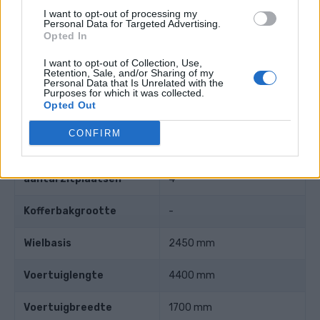
I want to opt-out of processing my
Personal Data for Targeted Advertising.
Compressieverhouding
9.50
Opted In
I want to opt-out of Collection, Use,
Andere gegevens
Retention, Sale, and/or Sharing of my
Personal Data that Is Unrelated with the
Purposes for which it was collected.
Opted Out
Gewicht
1130 kg
CONFIRM
Aantal deuren
2
aantal zitplaatsen
4
Kofferbakgrootte
-
Wielbasis
2450 mm
Voertuiglengte
4400 mm
Voertuigbreedte
1700 mm