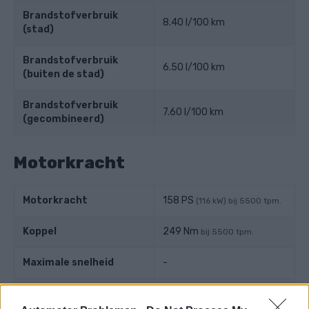
Brandstofverbruik
8.40 l/100 km
(stad)
Brandstofverbruik
6.50 l/100 km
(buiten de stad)
Brandstofverbruik
7.60 l/100 km
(gecombineerd)
Motorkracht
Motorkracht
158 PS
(116 kW) bij 5500 tpm.
Koppel
249 Nm
bij 5500 tpm.
Maximale snelheid
-
Versnelling
-