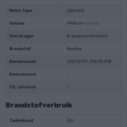
Motor type
Lijnmotor
Volume
1498 cm³
(1.5 liter)
Overdragen
8-speed automatisch
Brandstof
Benzine
Bandenmaat
215/55 R17, 215/50 R18
Emissienorm
-
CO₂-uitstoot
-
Brandstofverbruik
Tankinhoud
50 l