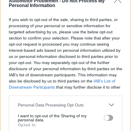
Automotor Problemen -
Do Not Process My
Personal Information
Maximaal toerental
-
If you wish to opt-out of the sale, sharing to third parties, or
Motor en transmissie
processing of your personal or sensitive information for
targeted advertising by us, please use the below opt-out
section to confirm your selection. Please note that after your
Motorpositie
Voor, dwars
opt-out request is processed you may continue seeing
interest-based ads based on personal information utilized by
Drijfveer
Voorwielaandrijving
us or personal information disclosed to third parties prior to
your opt-out. You may separately opt-out of the further
Overdragen
8-speed automatisch
disclosure of your personal information by third parties on the
IAB’s list of downstream participants. This information may
Turbocompressor,
also be disclosed by us to third parties on the
IAB’s List of
Superladen
interkoeler
Downstream Participants
that may further disclose it to other
third parties.
aantal cilinders
4
Personal Data Processing Opt Outs
Aantal kleppen per
4
I want to opt-out of the Sharing of my
cilinder
personal data.
Opted In