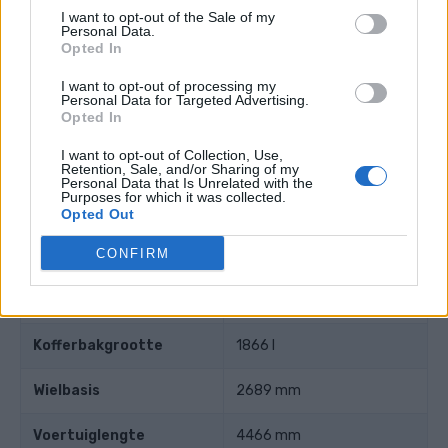
Boring diameter
74.5 mm
I want to opt-out of the Sale of my
Personal Data.
Zuigerslag
85.9 mm
Opted In
I want to opt-out of processing my
Compressieverhouding
11.50
Personal Data for Targeted Advertising.
Opted In
Andere gegevens
I want to opt-out of Collection, Use,
Retention, Sale, and/or Sharing of my
Personal Data that Is Unrelated with the
Purposes for which it was collected.
Gewicht
1440 kg
Opted Out
CONFIRM
Aantal deuren
5
aantal zitplaatsen
5
Kofferbakgrootte
1866 l
Wielbasis
2689 mm
Voertuiglengte
4466 mm