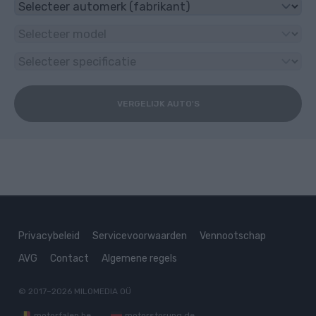
VERGELIJK AUTO'S
Privacybeleid
Servicevoorwaarden
Vennootschap
AVG
Contact
Algemene regels
© 2017–2026
MILOMEDIA OÜ
motorfalen.be
motorstorung.de