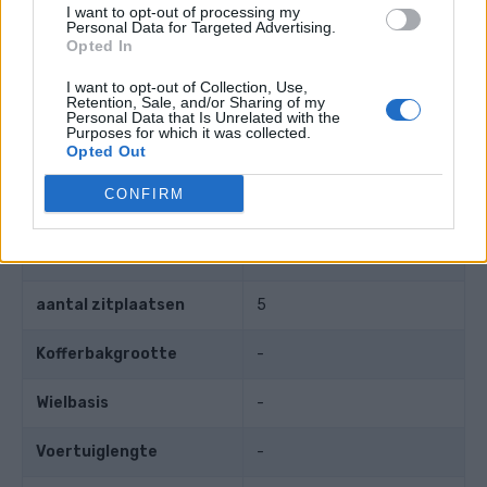
I want to opt-out of processing my
Personal Data for Targeted Advertising.
Zuigerslag
72 mm
Opted In
Compressieverhouding
9.50
I want to opt-out of Collection, Use,
Retention, Sale, and/or Sharing of my
Personal Data that Is Unrelated with the
Purposes for which it was collected.
Andere gegevens
Opted Out
CONFIRM
Gewicht
-
Aantal deuren
2
aantal zitplaatsen
5
Kofferbakgrootte
-
Wielbasis
-
Voertuiglengte
-