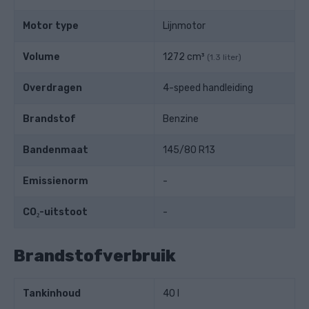
Motor type
Lijnmotor
Volume
1272 cm³
(1.3 liter)
Overdragen
4-speed handleiding
Brandstof
Benzine
Bandenmaat
145/80 R13
Emissienorm
-
CO₂-uitstoot
-
Brandstofverbruik
Tankinhoud
40 l