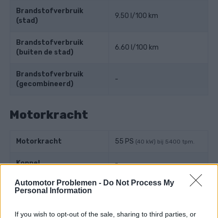
Brandstofverbruik
9.50 l/100 km
(stad)
Brandstofverbruik
6.60 l/100 km
(buiten de stad)
Brandstofverbruik
-
(gecombineerd)
Motorkracht
Motorkracht
55 PS
(40 kW) bij 5400 tpm.
Koppel
-
Automotor Problemen -
Do Not Process My
Maximale snelheid
-
Personal Information
Versnelling
-
If you wish to opt-out of the sale, sharing to third parties, or