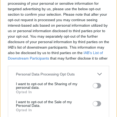
processing of your personal or sensitive information for
Maximaal toerental
-
targeted advertising by us, please use the below opt-out
section to confirm your selection. Please note that after your
opt-out request is processed you may continue seeing
Motor en transmissie
interest-based ads based on personal information utilized by
us or personal information disclosed to third parties prior to
your opt-out. You may separately opt-out of the further
Motorpositie
Voor, dwars
disclosure of your personal information by third parties on the
IAB’s list of downstream participants. This information may
Drijfveer
Voorwielaandrijving
also be disclosed by us to third parties on the
IAB’s List of
Downstream Participants
that may further disclose it to other
Overdragen
4-speed handleiding
third parties.
Superladen
Niet-supercharged
Personal Data Processing Opt Outs
aantal cilinders
4
I want to opt-out of the Sharing of my
personal data.
Opted In
Aantal kleppen per
2
cilinder
I want to opt-out of the Sale of my
Personal Data.
Opted In
Boring diameter
75 mm