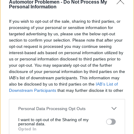
Automotor Problemen -
Do Not Process My
Personal Information
Maximaal toerental
-
If you wish to opt-out of the sale, sharing to third parties, or
Motor en transmissie
processing of your personal or sensitive information for
targeted advertising by us, please use the below opt-out
section to confirm your selection. Please note that after your
Motorpositie
Voor, dwars
opt-out request is processed you may continue seeing
interest-based ads based on personal information utilized by
Drijfveer
Voorwielaandrijving
us or personal information disclosed to third parties prior to
your opt-out. You may separately opt-out of the further
Overdragen
8-speed automatisch
disclosure of your personal information by third parties on the
IAB’s list of downstream participants. This information may
Superladen
Niet-supercharged
also be disclosed by us to third parties on the
IAB’s List of
Downstream Participants
that may further disclose it to other
aantal cilinders
6
third parties.
Personal Data Processing Opt Outs
Aantal kleppen per
4
cilinder
I want to opt-out of the Sharing of my
personal data.
Boring diameter
89 mm
Opted In