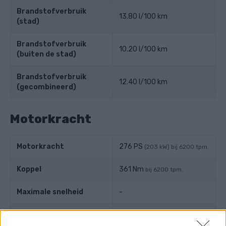
Brandstofverbruik
13.80 l/100 km
(stad)
Brandstofverbruik
10.20 l/100 km
(buiten de stad)
Brandstofverbruik
12.40 l/100 km
(gecombineerd)
Motorkracht
Motorkracht
276 PS
(203 kW) bij 6200 tpm.
Koppel
361 Nm
bij 6200 tpm.
Maximale snelheid
-
Versnelling
-