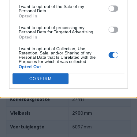
I want to opt-out of the Sale of my
Zuigerslag
96.4 mm
Personal Data.
Opted In
Compressieverhouding
12.00
I want to opt-out of processing my
Personal Data for Targeted Advertising.
Opted In
Andere gegevens
I want to opt-out of Collection, Use,
Retention, Sale, and/or Sharing of my
Personal Data that Is Unrelated with the
Gewicht
2007 kg
Purposes for which it was collected.
Opted Out
Aantal deuren
5
CONFIRM
aantal zitplaatsen
7
Kofferbakgrootte
2741 l
Wielbasis
2980 mm
Voertuiglengte
5097 mm