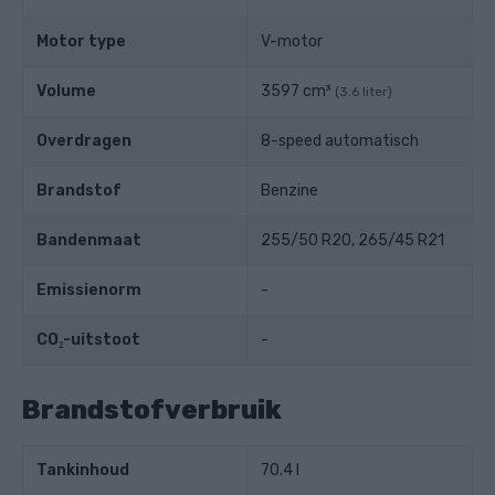
Motor type
V-motor
Volume
3597 cm³
(3.6 liter)
Overdragen
8-speed automatisch
Brandstof
Benzine
Bandenmaat
255/50 R20, 265/45 R21
Emissienorm
-
CO₂-uitstoot
-
Brandstofverbruik
Tankinhoud
70.4 l