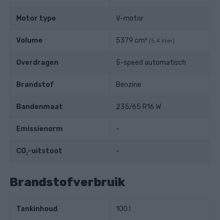
Motor type
V-motor
Volume
5379 cm³
(5.4 liter)
Overdragen
5-speed automatisch
Brandstof
Benzine
Bandenmaat
235/65 R16 W
Emissienorm
-
CO₂-uitstoot
-
Brandstofverbruik
Tankinhoud
100 l