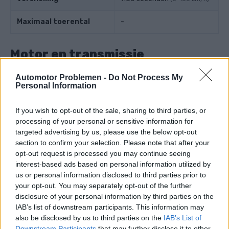
Maximaal toerental
-
Motor en transmissie
Automotor Problemen -
Do Not Process My
Motorpositie
Voorkant, lengterichting
Personal Information
Drijfveer
Achterwielaandrijving
If you wish to opt-out of the sale, sharing to third parties, or
processing of your personal or sensitive information for
Overdragen
5-speed automatisch
targeted advertising by us, please use the below opt-out
section to confirm your selection. Please note that after your
Superladen
Niet-supercharged
opt-out request is processed you may continue seeing
interest-based ads based on personal information utilized by
aantal cilinders
12
us or personal information disclosed to third parties prior to
your opt-out. You may separately opt-out of the further
disclosure of your personal information by third parties on the
Aantal kleppen per
2
IAB’s list of downstream participants. This information may
cilinder
also be disclosed by us to third parties on the
IAB’s List of
Downstream Participants
that may further disclose it to other