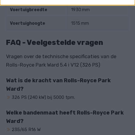
Voertuigbreedte
1930 mm
Voertuighoogte
1515 mm
FAQ - Veelgestelde vragen
Vragen over de technische specificaties van de
Rolls-Royce Park Ward 5.4 i V12 (326 PS)
Wat is de kracht van Rolls-Royce Park
Ward?
326 PS (240 kW) bij 5000 tpm.
Welke bandenmaat heeft Rolls-Royce Park
Ward?
235/65 R16 W