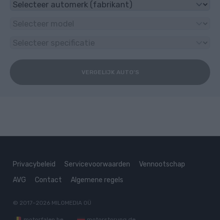
VERGELIJK AUTO'S
Privacybeleid
Servicevoorwaarden
Vennootschap
AVG
Contact
Algemene regels
© 2017–2026
MILOMEDIA OÜ
motorfalen.be
motorstorung.de