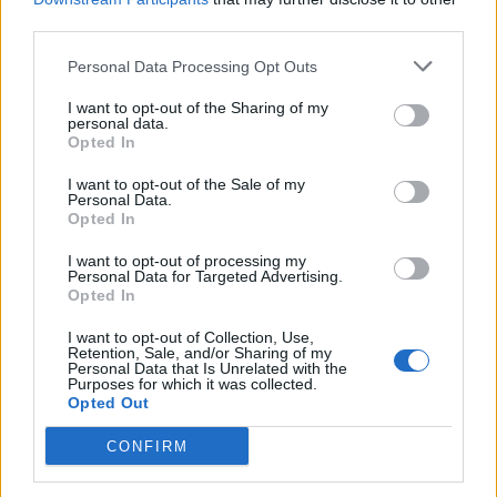
Boring diameter
85 mm
third parties.
Zuigerslag
79 mm
Personal Data Processing Opt Outs
Compressieverhouding
10.00
I want to opt-out of the Sharing of my
personal data.
Opted In
Andere gegevens
I want to opt-out of the Sale of my
Personal Data.
Opted In
Gewicht
2435 kg
I want to opt-out of processing my
Personal Data for Targeted Advertising.
Aantal deuren
4
Opted In
aantal zitplaatsen
5
I want to opt-out of Collection, Use,
Retention, Sale, and/or Sharing of my
Personal Data that Is Unrelated with the
Kofferbakgrootte
-
Purposes for which it was collected.
Opted Out
Wielbasis
3366 mm
CONFIRM
Voertuiglengte
5640 mm