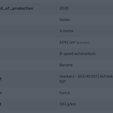
end_of_production
2020
Sedan
V-motor
6592 cm³
(6.6 liter)
8-speed automatisch
Benzine
Voorkant - 255/40 R21 | Achter
t
R21
m
Euro 6
t
333 g/km