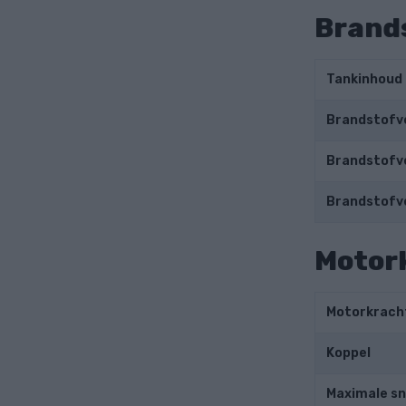
Brand
Tankinhoud
Brandstofve
Brandstofve
Brandstofv
Motor
Motorkrach
Koppel
Maximale sn