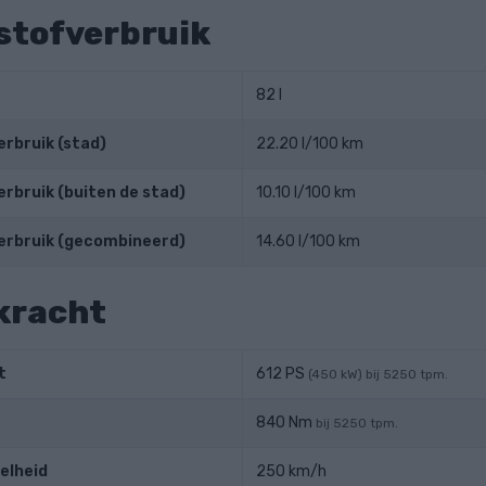
stofverbruik
82 l
rbruik (stad)
22.20 l/100 km
rbruik (buiten de stad)
10.10 l/100 km
erbruik (gecombineerd)
14.60 l/100 km
kracht
t
612 PS
(450 kW) bij 5250 tpm.
840 Nm
bij 5250 tpm.
elheid
250 km/h