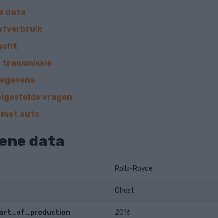
e data
ofverbruik
acht
 transmissie
gegevens
elgestelde vragen
k met auto
ene data
Rolls-Royce
Ghost
tart_of_production
2016