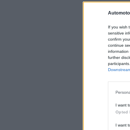
Versnelling
Automoto
Maximaal to
If you wish 
sensitive in
Motor 
confirm you
continue se
information 
Motorpositi
further disc
participants
Downstream 
Drijfveer
Overdragen
Persona
Superladen
I want t
aantal cilin
Opted 
Aantal klepp
I want t