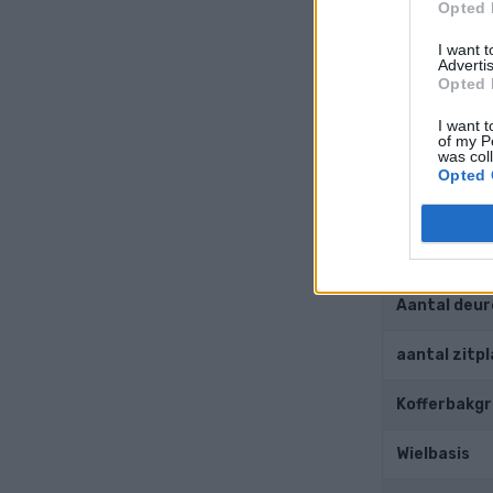
Opted 
Boring diam
I want 
Advertis
Zuigerslag
Opted 
Compressie
I want t
of my P
was col
Opted 
Ander
Gewicht
Aantal deur
aantal zitp
Kofferbakg
Wielbasis