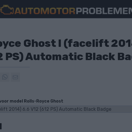
yce Ghost I (facelift 201
2 PS) Automatic Black B
 voor model Rolls-Royce Ghost
d