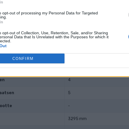
In
eter
89 mm
to opt-out of processing my Personal Data for Targeted
ing.
88.3 mm
In
verhouding
10.00
o opt-out of Collection, Use, Retention, Sale, and/or Sharing
ersonal Data that Is Unrelated with the Purposes for which it
lected.
Out
e gegevens
CONFIRM
2490 kg
en
4
laatsen
5
rootte
-
3295 mm