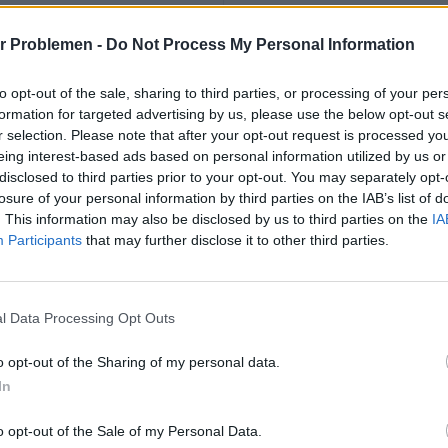
4.80 seconden
(0-100 km/h)
r Problemen -
Do Not Process My Personal Information
erental
-
to opt-out of the sale, sharing to third parties, or processing of your per
formation for targeted advertising by us, please use the below opt-out s
en transmissie
r selection. Please note that after your opt-out request is processed y
eing interest-based ads based on personal information utilized by us or
disclosed to third parties prior to your opt-out. You may separately opt-
e
losure of your personal information by third parties on the IAB’s list of
Voorkant, lengterichting
. This information may also be disclosed by us to third parties on the
IA
Participants
that may further disclose it to other third parties.
Achterwielaandrijving
8-speed automatisch
l Data Processing Opt Outs
Twin-Turbo, Intercooler
o opt-out of the Sharing of my personal data.
ders
12
In
en per cilinder
4
o opt-out of the Sale of my Personal Data.