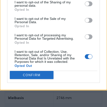
I want to opt-out of the Sharing of my
Boring diameter
84 mm
personal data.
Opted In
Zuigerslag
88 mm
I want to opt-out of the Sale of my
Personal Data.
Opted In
Compressieverhouding
18.00
I want to opt-out of processing my
Personal Data for Targeted Advertising.
Andere gegevens
Opted In
I want to opt-out of Collection, Use,
Gewicht
Retention, Sale, and/or Sharing of my
1535 kg
Personal Data that Is Unrelated with the
Purposes for which it was collected.
Aantal deuren
Opted Out
4
CONFIRM
aantal zitplaatsen
5
Kofferbakgrootte
-
Wielbasis
2746 mm