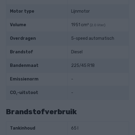
Motor type
Lijnmotor
Volume
1951 cm³
(2.0 liter)
Overdragen
5-speed automatisch
Brandstof
Diesel
Bandenmaat
225/45 R18
Emissienorm
-
CO₂-uitstoot
-
Brandstofverbruik
Tankinhoud
65 l