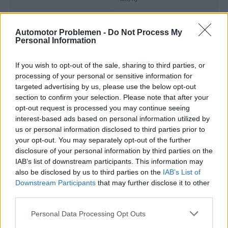
Maximaal toerental
-
Automotor Problemen -
Do Not Process My
Personal Information
Motor en transmissie
If you wish to opt-out of the sale, sharing to third parties, or
processing of your personal or sensitive information for
Motorpositie
Voor, dwars
targeted advertising by us, please use the below opt-out
section to confirm your selection. Please note that after your
Drijfveer
Voorwielaandrijving
opt-out request is processed you may continue seeing
interest-based ads based on personal information utilized by
Overdragen
5-speed automatisch
us or personal information disclosed to third parties prior to
your opt-out. You may separately opt-out of the further
Turbocompressor,
disclosure of your personal information by third parties on the
Superladen
interkoeler
IAB’s list of downstream participants. This information may
also be disclosed by us to third parties on the
IAB’s List of
Downstream Participants
that may further disclose it to other
aantal cilinders
4
third parties.
Aantal kleppen per
4
Personal Data Processing Opt Outs
cilinder